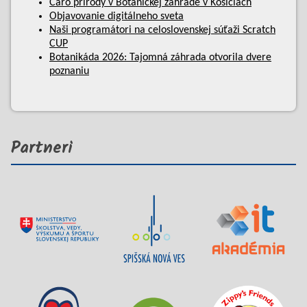
Čaro prírody v Botanickej záhrade v Košiciach
Objavovanie digitálneho sveta
Naši programátori na celoslovenskej súťaži Scratch
CUP
Botanikáda 2026: Tajomná záhrada otvorila dvere
poznaniu
Partneri